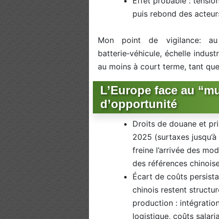
Effet probable : tensio
puis rebond des acteurs
Mon point de vigilance: au
batterie‑véhicule, échelle industr
au moins à court terme, tant que
L’Europe face au “mu
d’opportunité
Droits de douane et pr
2025 (surtaxes jusqu’à
freine l’arrivée des mod
des références chinoise
Écart de coûts persist
chinois restent struct
production : intégratio
logistique, coûts sala