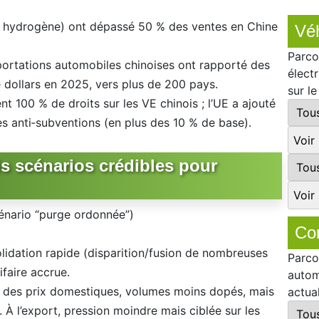
hydrogène) ont dépassé 50 % des ventes en Chine
Véh
Parco
exportations automobiles chinoises ont rapporté des
élect
e dollars en 2025, vers plus de 200 pays.
sur l
nt 100 % de droits sur les VE chinois ; l’UE a ajouté
s anti‑subventions (en plus des 10 % de base).
is scénarios crédibles pour
cénario “purge ordonnée”)
Co
lidation rapide (disparition/fusion de nombreuses
Parco
ifaire accrue.
autom
e des prix domestiques, volumes moins dopés, mais
actua
t. À l’export, pression moindre mais ciblée sur les