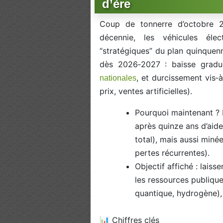
d’ère
Coup de tonnerre d’octobre 2
décennie, les véhicules éle
“stratégiques” du plan quinquen
dès 2026‑2027 : baisse gradue
, et durcissement vis‑
nationales
prix, ventes artificielles).
Pourquoi maintenant ? L
après quinze ans d’aide
total), mais aussi min
pertes récurrentes).
Objectif affiché : laiss
les ressources publique
quantique, hydrogène), e
📊 Chiffres clés