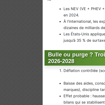
Les NEV (VE + PHEV + 
en 2024.
À l’international, les 
dizaines de milliards d
Les États‑Unis applique
jusqu’à 35 % de surtaxe
Bulle ou purge ? Tro
2026‑2028
Déflation contrôlée (s
Baisse des aides, conso
marques), discipline tar
Effet probable : hauss
bilans qui se stabilisen