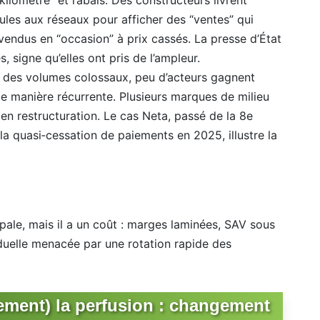
kilomètre” et rabais. Des constructeurs livrent
les aux réseaux pour afficher des “ventes” qui
vendus en “occasion” à prix cassés. La presse d’État
, signe qu’elles ont pris de l’ampleur.
ré des volumes colossaux, peu d’acteurs gagnent
de manière récurrente. Plusieurs marques de milieu
en restructuration. Le cas Neta, passé de la 8e
a quasi‑cessation de paiements en 2025, illustre la
cipale, mais il a un coût : marges laminées, SAV sous
iduelle menacée par une rotation rapide des
lement) la perfusion : changement