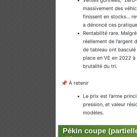
Ventes gonflées, “zéro‑
massivement des véhicu
finissent en stocks… re
a dénoncé ces pratiques
Rentabilité rare. Malg
réellement de l’argent 
de tableau ont basculé 
place en VE en 2022 à l
brutalité du tri.
📌 À retenir
Le prix est l’arme prin
pression, et valeur rés
modèles.
Pékin coupe (partiel