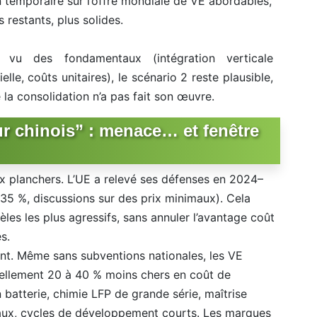
n temporaire sur l’offre mondiale de VE abordables,
 restants, plus solides.
 vu des fondamentaux (intégration verticale
ielle, coûts unitaires), le scénario 2 reste plausible,
 la consolidation n’a pas fait son œuvre.
r chinois” : menace… et fenêtre
ix planchers. L’UE a relevé ses défenses en 2024–
 35 %, discussions sur des prix minimaux). Cela
èles les plus agressifs, sans annuler l’avantage coût
s.
ant. Même sans subventions nationales, les VE
urellement 20 à 40 % moins chers en coût de
n batterie, chimie LFP de grande série, maîtrise
riaux, cycles de développement courts. Les marques