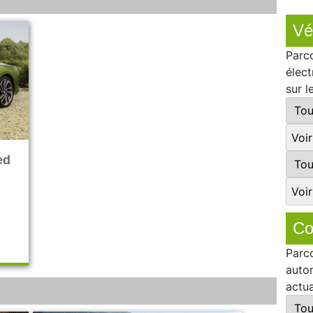
Vé
Parc
élect
sur l
ed
Co
Parc
auto
actua