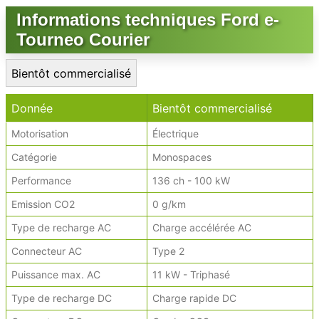
Informations techniques Ford e-
Tourneo Courier
Bientôt commercialisé
Donnée
Bientôt commercialisé
Motorisation
Électrique
Catégorie
Monospaces
Performance
136 ch - 100 kW
Emission CO2
0 g/km
Type de recharge AC
Charge accélérée AC
Connecteur AC
Type 2
Puissance max. AC
11 kW - Triphasé
Type de recharge DC
Charge rapide DC