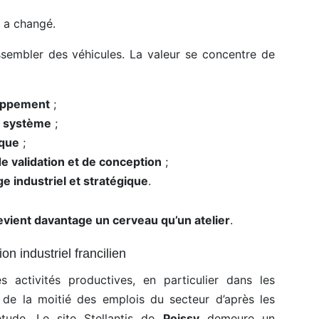
e a changé.
assembler des véhicules. La valeur se concentre de
loppement
;
et système
;
ique
;
de validation et de conception
;
ge industriel et stratégique
.
evient davantage un cerveau qu’un atelier
.
on industriel francilien
 activités productives, en particulier dans les
 de la moitié des emplois du secteur d’après les
étude. Le site Stellantis de
Poissy
demeure un