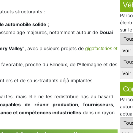
Véh
atouts structurants :
Parco
élect
lle automobile solide
;
sur l
d’assemblage majeures, notamment autour de
Douai
ery Valley”
, avec plusieurs projets de
gigafactories et
e favorable, proche du Benelux, de l’Allemagne et des
tiers et de sous-traitants déjà implantés.
Co
 cartes, mais elle ne les redistribue pas au hasard.
Parco
s capables de réunir production, fournisseurs,
autom
ssance et compétences industrielles
dans un rayon
actua