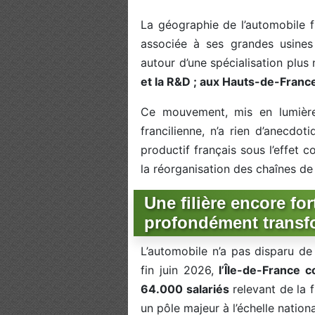
La géographie de l’automobile f
associée à ses grandes usines 
autour d’une spécialisation plus 
et la R&D ; aux Hauts-de-France
Ce mouvement, mis en lumière 
francilienne, n’a rien d’anecdot
productif français sous l’effet co
la réorganisation des chaînes de
Une filière encore fo
profondément transf
L’automobile n’a pas disparu de 
fin juin 2026,
l’Île-de-France 
64.000 salariés
relevant de la f
un pôle majeur à l’échelle nationa