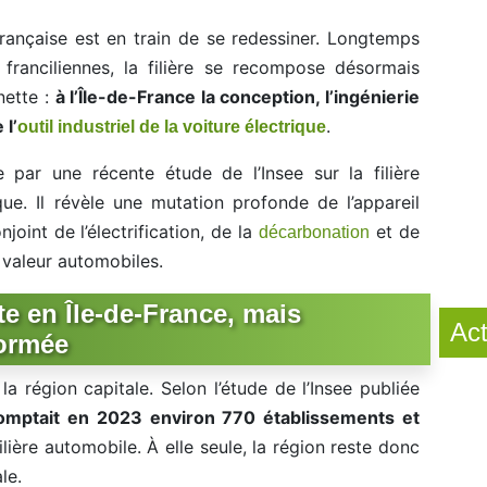
rançaise est en train de se redessiner. Longtemps
franciliennes, la filière se recompose désormais
nette :
à l’Île-de-France la conception, l’ingénierie
 l’
.
outil industriel de la voiture électrique
par une récente étude de l’Insee sur la filière
ique. Il révèle une mutation profonde de l’appareil
njoint de l’électrification, de la
et de
décarbonation
 valeur automobiles.
rte en Île-de-France, mais
Act
ormée
la région capitale. Selon l’étude de l’Insee publiée
comptait en 2023 environ 770 établissements et
ilière automobile. À elle seule, la région reste donc
le.