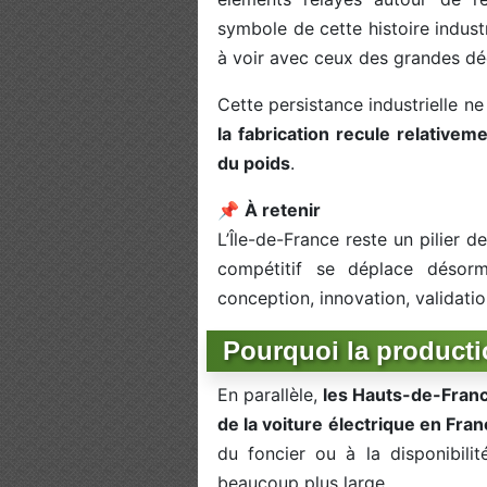
symbole de cette histoire indust
à voir avec ceux des grandes dé
Cette persistance industrielle n
la fabrication recule relativem
du poids
.
📌
À retenir
L’Île-de-France reste un pilier d
compétitif se déplace désorm
conception, innovation, validation
Pourquoi la producti
En parallèle,
les Hauts-de-Franc
de la voiture électrique en Fra
du foncier ou à la disponibilité
beaucoup plus large.