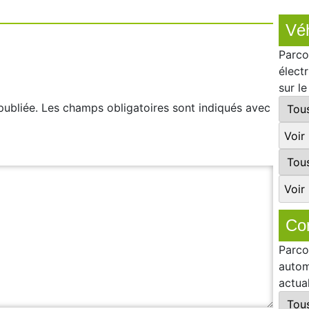
Véh
Parco
élect
sur l
publiée.
Les champs obligatoires sont indiqués avec
Co
Parco
autom
actua