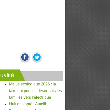
ualité
Malus écologique 2026 : la
taxe qui pousse désormais les
familles vers l’électrique
Huit ans après Autolib’,