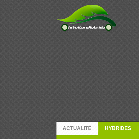
ACTUALITÉ
HYBRIDES