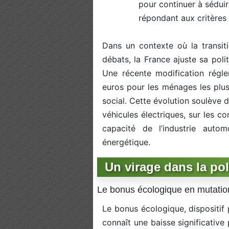
pour continuer à séduir
répondant aux critères
Dans un contexte où la transit
débats, la France ajuste sa polit
Une récente modification régl
euros pour les ménages les plus 
social. Cette évolution soulève 
véhicules électriques, sur les 
capacité de l’industrie auto
énergétique.
Un virage dans la pol
Le bonus écologique en mutatio
Le bonus écologique, dispositif p
connaît une baisse significativ