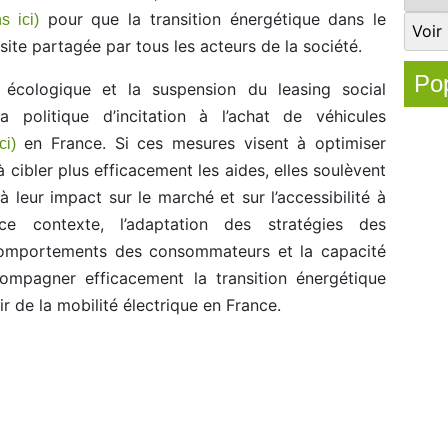
pour que la transition énergétique dans le
s ici)
site partagée par tous les acteurs de la société.
Pop
 écologique et la suspension du leasing social
 politique d’incitation à l’achat de véhicules
en France. Si ces mesures visent à optimiser
ci)
 à cibler plus efficacement les aides, elles soulèvent
leur impact sur le marché et sur l’accessibilité à
e contexte, l’adaptation des stratégies des
 comportements des consommateurs et la capacité
ompagner efficacement la transition énergétique
r de la mobilité électrique en France.