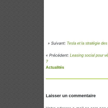
» Suivant:
Tesla et la stratégie de
« Précédent:
Leasing social pour v
?
Actualités
Laisser un commentaire