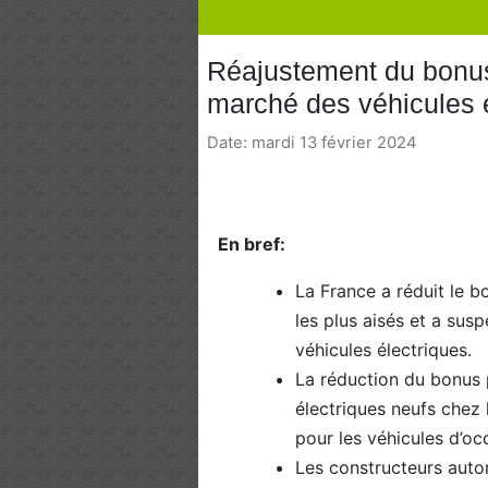
Réajustement du bonus 
marché des véhicules 
Date: mardi 13 février 2024
En bref:
La France a réduit le 
les plus aisés et a susp
véhicules électriques.
La réduction du bonus 
électriques neufs chez 
pour les véhicules d’o
Les constructeurs auto