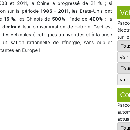
008 et 2011, la Chine a progressé de 21 % ; si
ion sur la période
1985 – 2011
, les Etats-Unis ont
Véh
de
15 %
, les Chinois de
500%
, l’Inde de
400%
; la
Parco
nt
diminué
leur consommation de pétrole. Ceci est
élect
 des véhicules électriques ou hybrides et à la prise
sur l
tilisation rationnelle de l’énergie, sans oublier
tantes en Europe !
Co
Parco
autom
actua