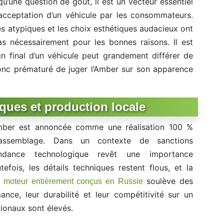
u’une question de goût, il est un vecteur essentiel
’acceptation d’un véhicule par les consommateurs.
es atypiques et les choix esthétiques audacieux ont
pas nécessairement pour les bonnes raisons. Il est
gn final d’un véhicule peut grandement différer de
 donc prématuré de juger l’Amber sur son apparence
iques et production locale
Amber est annoncée comme une réalisation 100 %
assemblage. Dans un contexte de sanctions
pendance technologique revêt une importance
efois, les détails techniques restent flous, et la
n
soulève des
moteur entièrement conçus en Russie
nce, leur durabilité et leur compétitivité sur un
ionaux sont élevés.