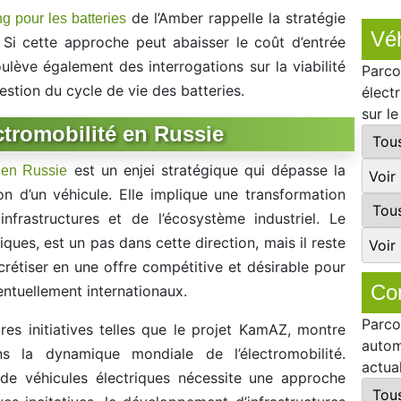
de l’Amber rappelle la stratégie
g pour les batteries
Véh
. Si cette approche peut abaisser le coût d’entrée
lève également des interrogations sur la viabilité
Parco
stion du cycle de vie des batteries.
élect
sur l
ctromobilité en Russie
est un enjei stratégique qui dépasse la
é en Russie
n d’un véhicule. Elle implique une transformation
nfrastructures et de l’écosystème industriel. Le
ques, est un pas dans cette direction, mais il reste
ncrétiser en une offre compétitive et désirable pour
Co
ntuellement internationaux.
Parco
res initiatives telles que le projet KamAZ, montre
autom
ns la dynamique mondiale de l’électromobilité.
actua
de véhicules électriques nécessite une approche