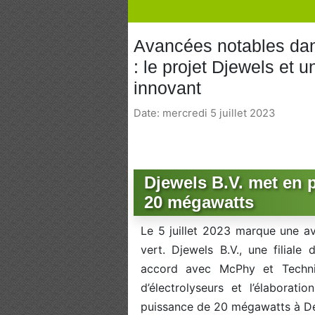
Avancées notables dan
: le projet Djewels et u
innovant
Date: mercredi 5 juillet 2023
Djewels B.V. met en 
20 mégawatts
Le 5 juillet 2023 marque une a
vert. Djewels B.V., une filiale
accord avec McPhy et Technip
d’électrolyseurs et l’élaborat
puissance de 20 mégawatts à Del