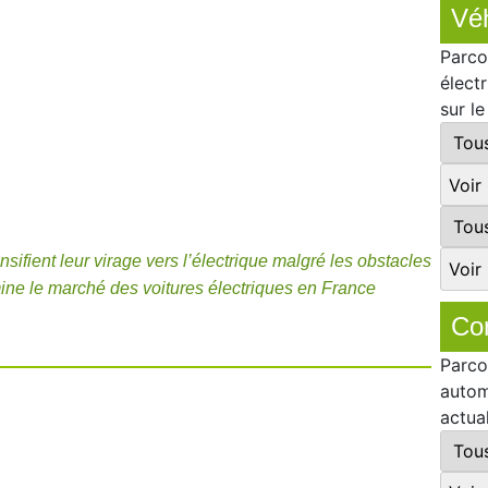
Véh
Parco
élect
sur l
ensifient leur virage vers l’électrique malgré les obstacles
ne le marché des voitures électriques en France
Co
Parco
autom
actua