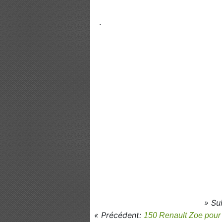
.
» Su
« Précédent:
150 Renault Zoe pour u