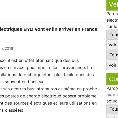
Véh
Parco
élect
sur l
lectriques BYD vont enfin arriver en France
”
rs 2016
nce, il est en effet étonnant que des bus
as en service, peu importe leur provenance. La
llations de recharge étant plus facile dans des
Co
lus souvent en banlieue.
Parco
 et ses centres bus intramuros et même en proche
autom
n des postes de charge électrique posera problème
actua
t des sources électriques et leurs utilisations en
ons classées).