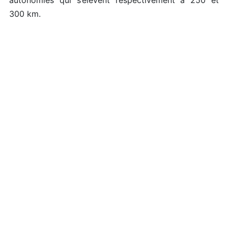
autonomies qui s’élèvent respectivement à 250 et
300 km.