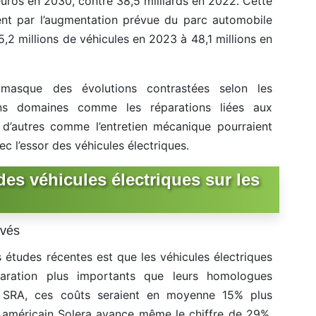
’euros en 2030, contre 38,5 milliards en 2022. Cette
nt par l’augmentation prévue du parc automobile
5,2 millions de véhicules en 2023 à 48,1 millions en
 masque des évolutions contrastées selon les
ains domaines comme les réparations liées aux
, d’autres comme l’entretien mécanique pourraient
c l’essor des véhicules électriques.
es véhicules électriques sur les
evés
 études récentes est que les véhicules électriques
aration plus importants que leurs homologues
on SRA, ces coûts seraient en moyenne 15% plus
te américain Solera avance même le chiffre de 29%.