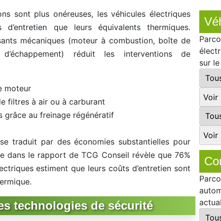
ons sont plus onéreuses, les véhicules électriques
Véh
 d’entretien que leurs équivalents thermiques.
Parco
ants mécaniques (moteur à combustion, boîte de
élect
 d’échappement) réduit les interventions de
sur l
le moteur
filtres à air ou à carburant
s grâce au freinage régénératif
 se traduit par des économies substantielles pour
tée dans le rapport de TCG Conseil révèle que 76%
Co
ctriques estiment que leurs coûts d’entretien sont
Parco
hermique.
autom
actua
es technologies de sécurité