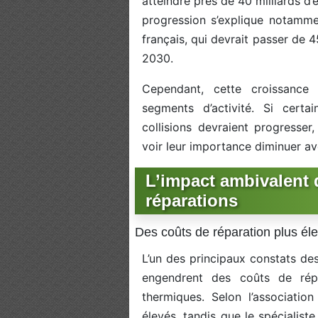
atteindre près de 40 milliards d
progression s’explique notamme
français, qui devrait passer de 4
2030.
Cependant, cette croissance
segments d’activité. Si cert
collisions devraient progresser
voir leur importance diminuer ave
L’impact ambivalent d
réparations
Des coûts de réparation plus él
L’un des principaux constats des
engendrent des coûts de rép
thermiques. Selon l’associati
élevés, tandis que le spécialis