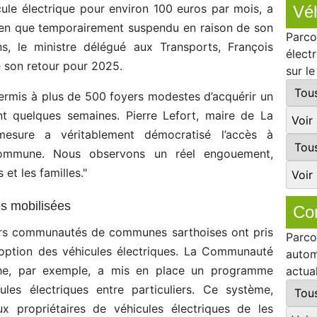
ule électrique pour environ 100 euros par mois, a
Véh
ien que temporairement suspendu en raison de son
Parco
s, le ministre délégué aux Transports, François
élect
 son retour pour 2025.
sur l
permis à plus de 500 foyers modestes d’acquérir un
nt quelques semaines. Pierre Lefort, maire de La
mesure a véritablement démocratisé l’accès à
 commune. Nous observons un réel engouement,
et les familles."
 mobilisées
Co
urs communautés de communes sarthoises ont pris
Parco
’adoption des véhicules électriques. La Communauté
autom
e, par exemple, a mis en place un programme
actua
les électriques entre particuliers. Ce système,
x propriétaires de véhicules électriques de les