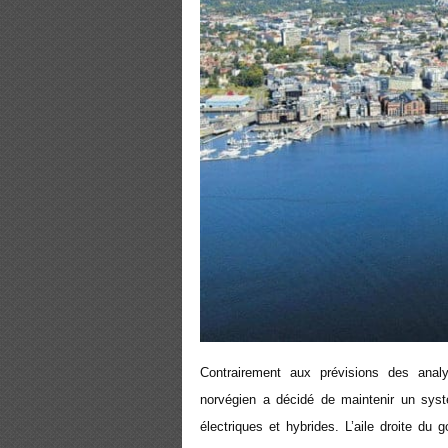
Contrairement aux prévisions des anal
norvégien a décidé de maintenir un syst
électriques et hybrides. L’aile droite du