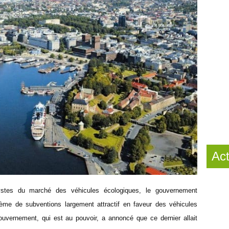
Act
ystes du marché des véhicules écologiques, le gouvernement
ème de subventions largement attractif en faveur des véhicules
 gouvernement, qui est au pouvoir, a annoncé que ce dernier allait