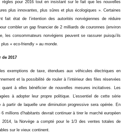
es règles pour 2016 tout en insistant sur le fait que les nouvelles
tures plus innovantes, plus sûres et plus écologiques ». Certaines
 fait état de l’intention des autorités norvégiennes de réduire
pour combler un gap financier de 2 milliards de couronnes (environ
ce, les consommateurs norvégiens peuvent se rassurer puisqu’ils
s plus « eco-friendly » au monde.
r de 2017
les exemptions de taxe, étendues aux véhicules électriques en
nement et la possibilité de rouler à l’intérieur des files réservées
 quant à elles bénéficier de nouvelles mesures incitatives. Les
gées à adopter leur propre politique. L’essentiel de cette série
e à partir de laquelle une diminution progressive sera opérée. En
6 millions d’habitants devrait continuer à tirer le marché européen
 En 2014, la Norvège a compté pour le 1/3 des ventes totales de
bles sur le vieux continent.