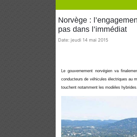
Norvège : l’engagemen
pas dans l’immédiat
Date: jeudi 14 mai 2015
Le gouvernement norvégien va finalemen
conducteurs de véhicules électriques au 
touchent notamment les modèles hybrides