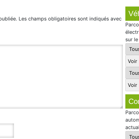
Véh
publiée.
Les champs obligatoires sont indiqués avec
Parco
élect
sur l
Co
Parco
autom
actua