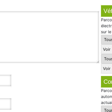
Véh
Parco
élect
sur l
Co
Parco
autom
actua