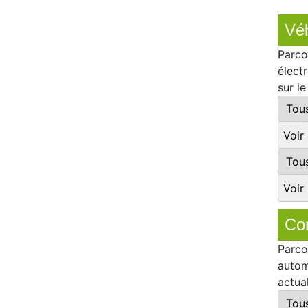
Véh
Parco
élect
sur l
Co
Parco
autom
actua