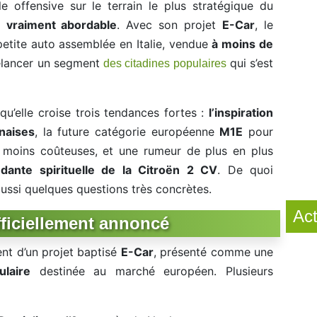
lle offensive sur le terrain le plus stratégique du
ue vraiment abordable
. Avec son projet
E-Car
, le
etite auto assemblée en Italie, vendue
à moins de
relancer un segment
qui s’est
des citadines populaires
 qu’elle croise trois tendances fortes :
l’inspiration
naises
, la future catégorie européenne
M1E
pour
t moins coûteuses, et une rumeur de plus en plus
dante spirituelle de la Citroën 2 CV
. De quoi
ussi quelques questions très concrètes.
Act
fficiellement annoncé
nt d’un projet baptisé
E-Car
, présenté comme une
ulaire
destinée au marché européen. Plusieurs