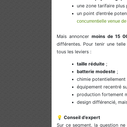
une zone tarifaire plus
un point d’entrée poten
concurrentielle venue d
Mais annoncer
moins de 15 0
différentes. Pour tenir une tell
tous les leviers :
taille réduite
;
batterie modeste
;
chimie potentiellemen
équipement recentré sur 
production fortement m
design différencié, ma
💡
Conseil d’expert
Sur ce segment, la question ne 