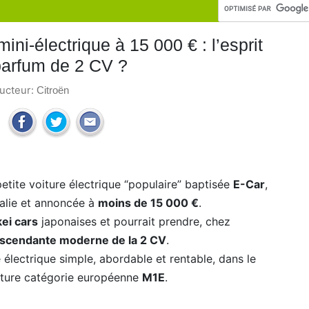
ini-électrique à 15 000 € : l’esprit
parfum de 2 CV ?
ructeur:
Citroën
petite voiture électrique “populaire” baptisée
E-Car
,
talie et annoncée à
moins de 15 000 €
.
kei cars
japonaises et pourrait prendre, chez
scendante moderne de la 2 CV
.
e électrique simple, abordable et rentable, dans le
future catégorie européenne
M1E
.