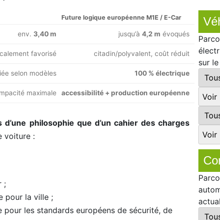
Future logique européenne M1E / E-Car
Véh
env.
3,40 m
jusqu’à
4,2 m
évoqués
Parco
élect
iscalement favorisé
citadin/polyvalent, coût réduit
sur l
fiée selon modèles
100 % électrique
mpacité maximale
accessibilité + production européenne
lus d’une philosophie que d’un cahier des charges
 voiture :
Co
Parco
 ;
autom
pour la ville ;
actua
 pour les standards européens de sécurité, de