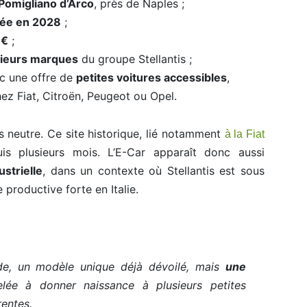
Pomigliano d’Arco
, près de Naples ;
sée en 2028
;
 €
;
sieurs marques
du groupe Stellantis ;
c une offre de
petites voitures accessibles
,
ez Fiat, Citroën, Peugeot ou Opel.
s neutre. Ce site historique, lié notamment
à la Fiat
uis plusieurs mois. L’E-Car apparaît donc aussi
ustrielle
, dans un contexte où Stellantis est sous
productive forte en Italie.
ade, un modèle unique déjà dévoilé, mais
une
ée à donner naissance à plusieurs petites
rentes.