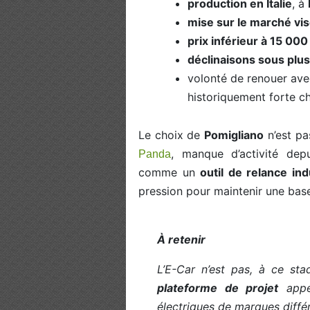
production en Italie
, à
mise sur le marché vi
prix inférieur à 15 000
déclinaisons sous plu
volonté de renouer ave
historiquement forte ch
Le choix de
Pomigliano
n’est pa
, manque d’activité dep
Panda
comme un
outil de relance ind
pression pour maintenir une base 
À retenir
L’E-Car n’est pas, à ce st
plateforme de projet
appel
électriques de marques diffé