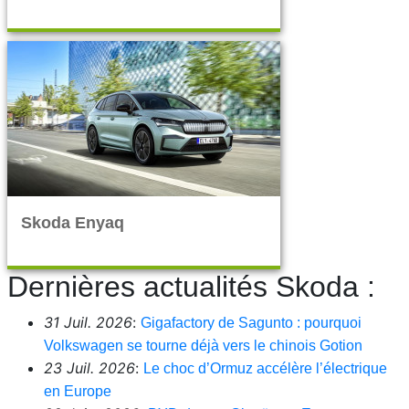
Skoda Enyaq
Dernières actualités Skoda :
31 Juil. 2026
:
Gigafactory de Sagunto : pourquoi
Volkswagen se tourne déjà vers le chinois Gotion
23 Juil. 2026
:
Le choc d’Ormuz accélère l’électrique
en Europe