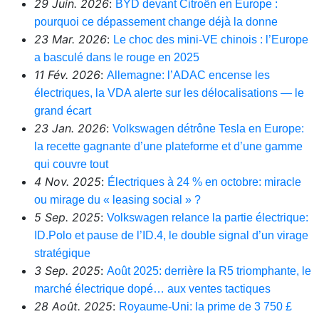
29 Juin. 2026
:
BYD devant Citroën en Europe :
pourquoi ce dépassement change déjà la donne
23 Mar. 2026
:
Le choc des mini-VE chinois : l’Europe
a basculé dans le rouge en 2025
11 Fév. 2026
:
Allemagne: l’ADAC encense les
électriques, la VDA alerte sur les délocalisations — le
grand écart
23 Jan. 2026
:
Volkswagen détrône Tesla en Europe:
la recette gagnante d’une plateforme et d’une gamme
qui couvre tout
4 Nov. 2025
:
Électriques à 24 % en octobre: miracle
ou mirage du « leasing social » ?
5 Sep. 2025
:
Volkswagen relance la partie électrique:
ID.Polo et pause de l’ID.4, le double signal d’un virage
stratégique
3 Sep. 2025
:
Août 2025: derrière la R5 triomphante, le
marché électrique dopé… aux ventes tactiques
28 Août. 2025
:
Royaume-Uni: la prime de 3 750 £