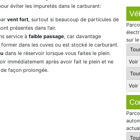
our éviter les impuretés dans le carburant:
Véh
 par
vent fort
, surtout si beaucoup de particules de
Parco
ont présentes dans l’air.
élect
ons service à
faible passage
, car davantage
sur l
 former dans les cuves ou est stocké le carburant.
au
dans le réservoir lorsque vous faites le plein.
ir immédiatement après avoir fait le plein et ne
t de façon prolongée.
Co
Parco
autom
actua