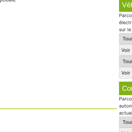
Véh
Parco
élect
sur l
Co
Parco
autom
actua