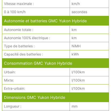
Vitesse maximale :
km/h
0 à 100 km/h
secondes
Autonomie et batteries GMC Yukon Hybride
Autonomie totale :
km
Autonomie 100% électrique :
km
Type de batteries :
NiMH
Capacité des batteries :
kWh
Consommation GMC Yukon Hybride
Urbain:
l/100km
Mixte:
l/100km
Extra-urbain:
l/100km
Dimensions GMC Yukon Hybride
Longueur :
mm