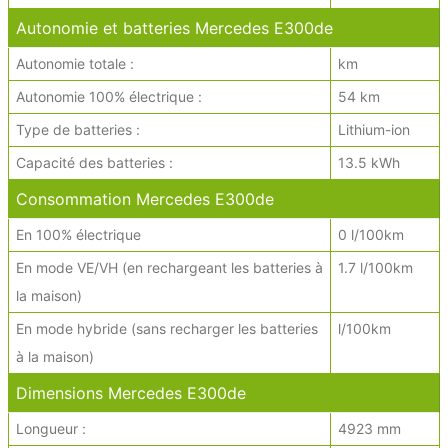
Autonomie et batteries Mercedes E300de
Autonomie totale :
km
Autonomie 100% électrique :
54 km
Type de batteries :
Lithium-ion
Capacité des batteries :
13.5 kWh
Consommation Mercedes E300de
En 100% électrique
0 l/100km
En mode VE/VH (en rechargeant les batteries à
1.7 l/100km
la maison)
En mode hybride (sans recharger les batteries
l/100km
à la maison)
Dimensions Mercedes E300de
Longueur :
4923 mm