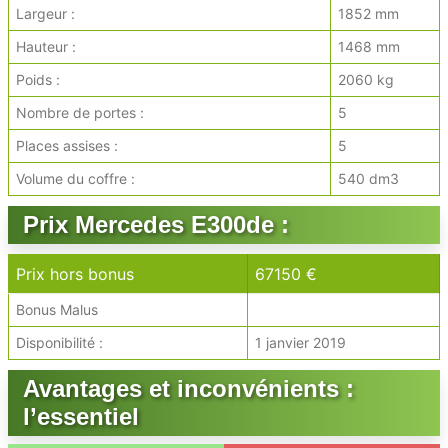
Largeur :
1852 mm
Hauteur :
1468 mm
Poids :
2060 kg
Nombre de portes :
5
Places assises :
5
Volume du coffre :
540 dm3
Prix Mercedes E300de :
Prix hors bonus
67150 €
Bonus Malus
Disponibilité :
1 janvier 2019
Avantages et inconvénients :
l’essentiel