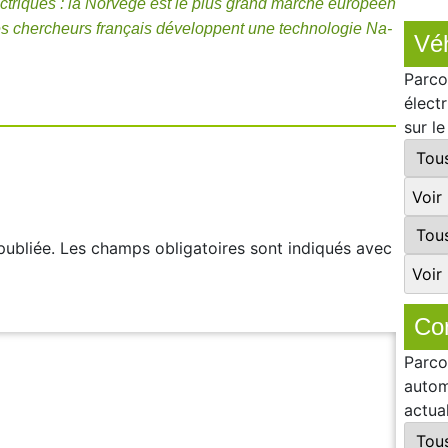
ctriques : la Norvège est le plus grand marché européen
des chercheurs français développent une technologie Na-
Véh
Parco
élect
sur l
publiée.
Les champs obligatoires sont indiqués avec
Co
Parco
autom
actua