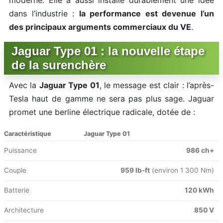
moderne. Elle a aussi installé durablement une idée
dans l’industrie :
la performance est devenue l’un
des principaux arguments commerciaux du VE
.
Jaguar Type 01 : la nouvelle étape
de la surenchère
Avec la
Jaguar Type 01
, le message est clair : l’après-
Tesla haut de gamme ne sera pas plus sage. Jaguar
promet une berline électrique radicale, dotée de :
Caractéristique
Jaguar Type 01
Puissance
986 ch+
Couple
959 lb-ft
(environ 1 300 Nm)
Batterie
120 kWh
Architecture
850 V