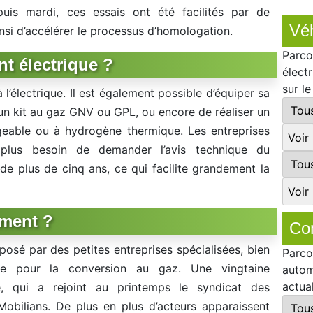
puis mardi, ces essais ont été facilités par de
Véh
si d’accélérer le processus d’homologation.
Parco
nt électrique ?
élect
sur l
à l’électrique. Il est également possible d’équiper sa
un kit au gaz GNV ou GPL, ou encore de réaliser un
rgeable ou à hydrogène thermique. Les entreprises
t plus besoin de demander l’avis technique du
de plus de cinq ans, ce qui facilite grandement la
mment ?
Co
posé par des petites entreprises spécialisées, bien
Parco
tée pour la conversion au gaz. Une vingtaine
autom
actua
Re, qui a rejoint au printemps le syndicat des
Mobilians. De plus en plus d’acteurs apparaissent