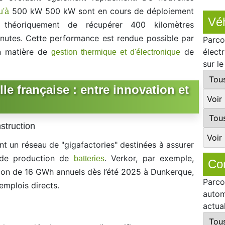
500 kW 500 kW sont en cours de déploiement
u'à
Véh
nt théoriquement de récupérer 400 kilomètres
nutes. Cette performance est rendue possible par
Parco
n matière de
de
élect
gestion thermique et d'électronique
sur l
lle française : entre innovation et
struction
t un réseau de "gigafactories" destinées à assurer
 de production de
. Verkor, par exemple,
batteries
Co
ion de 16 GWh annuels dès l’été 2025 à Dunkerque,
Parco
emplois directs.
autom
actua