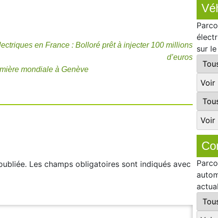
Véh
Parco
élect
ctriques en France : Bolloré prêt à injecter 100 millions
sur l
d’euros
emière mondiale à Genève
Co
Parco
publiée.
Les champs obligatoires sont indiqués avec
autom
actua