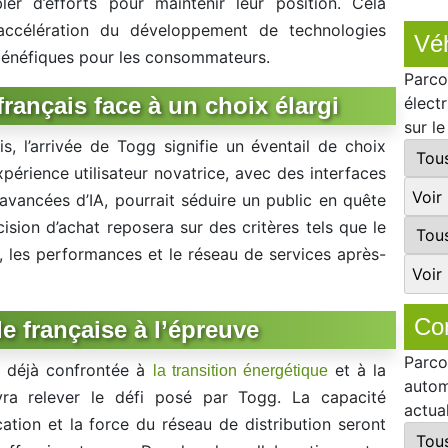
er d’efforts pour maintenir leur position. Cela
 accélération du développement de technologies
Véh
 bénéfiques pour les consommateurs.
Parco
ançais face à un choix élargi
élect
sur l
, l’arrivée de Togg signifie un éventail de choix
périence utilisateur novatrice, avec des interfaces
s avancées d’IA, pourrait séduire un public en quête
sion d’achat reposera sur des critères tels que le
e, les performances et le réseau de services après-
Co
e française à l’épreuve
Parco
e, déjà confrontée à
et à la
la transition énergétique
autom
evra relever le défi posé par Togg. La capacité
actua
ication et la force du réseau de distribution seront