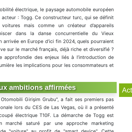
obilité électrique, le paysage automobile européen
 acteur : Togg. Ce constructeur turc, qui se définit
voitures mais comme un créateur d’appareils
mmiscer dans la danse concurrentielle du Vieux
 arrivée en Europe d’ici fin 2024, quels pourraient
ve sur le marché français, déjà riche et diversifié ?
e approfondie des enjeux liés à l’introduction de
umière les implications pour les consommateurs et
ux ambitions affirmées
Act
Otomobili Girişim Grubu", a fait ses premiers pas
ionale lors du CES de Las Vegas, où il a présenté
 coupé électrique T10F. La démarche de Togg est
 un marché saturé par une approche marketing
de "voiture" au profit de "smart device". Cette