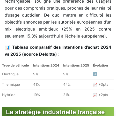
rechargeable) souligne une préférence des usagers
pour des compromis pratiques, proches de leur réalité
d’usage quotidien. De quoi mettre en difficulté les
objectifs annoncés par les autorités européennes d’un
mix électrique ambitieux (25% en 2025 contre
seulement 15,3% aujourd’hui à l’échelle européenne).
📊
Tableau comparatif des intentions d’achat 2024
vs 2025 (source Deloitte)
:
Type de véhicule
Intentions 2024
Intentions 2025
Évolution
Électrique
9%
9%
➡️
Thermique
41%
44%
📈 +3pts
Hybride
19%
21%
📈 +2pts
La stratégie industrielle française