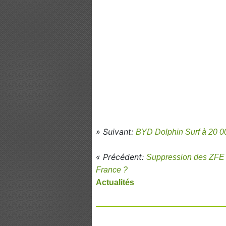
» Suivant:
BYD Dolphin Surf à 20 00
« Précédent:
Suppression des ZFE : 
France ?
Actualités