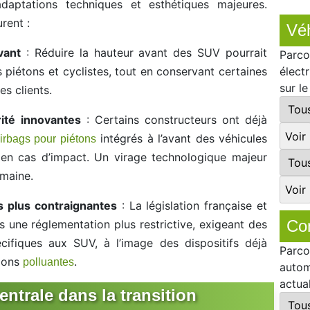
daptations techniques et esthétiques majeures.
rent :
Véh
vant
: Réduire la hauteur avant des SUV pourrait
Parco
s piétons et cyclistes, tout en conservant certaines
élect
sur l
es clients.
ité innovantes
: Certains constructeurs ont déjà
intégrés à l’avant des véhicules
irbags pour piétons
s en cas d’impact. Un virage technologique majeur
omaine.
 plus contraignantes
: La législation française et
Co
 une réglementation plus restrictive, exigeant des
écifiques aux SUV, à l’image des dispositifs déjà
Parco
sions
.
polluantes
autom
actua
entrale dans la transition