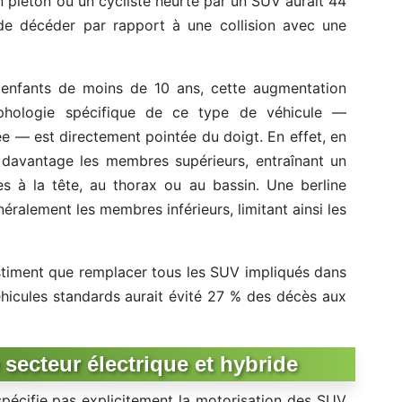
un piéton ou un cycliste heurté par un SUV aurait 44
de décéder par rapport à une collision avec une
 enfants de moins de 10 ans, cette augmentation
hologie spécifique de ce type de véhicule —
e — est directement pointée du doigt. En effet, en
davantage les membres supérieurs, entraînant un
es à la tête, au thorax ou au bassin. Une berline
éralement les membres inférieurs, limitant ainsi les
timent que remplacer tous les SUV impliqués dans
éhicules standards aurait évité 27 % des décès aux
e secteur électrique et hybride
spécifie pas explicitement la motorisation des SUV