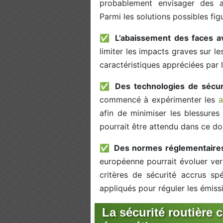
probablement envisager des a
Parmi les solutions possibles figu
✅
L’abaissement des faces a
limiter les impacts graves sur le
caractéristiques appréciées par l
✅
Des technologies de sécur
commencé à expérimenter les
a
afin de minimiser les blessure
pourrait être attendu dans ce d
✅
Des normes réglementaires
européenne pourrait évoluer vers
critères de sécurité accrus sp
appliqués pour réguler les émis
La sécurité routière c