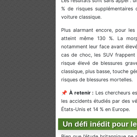
Les résultats sont sans appel : 
% de risques supplémentaires 
voiture classique.
Plus alarmant encore, pour les
atteint même 130 %. La morp
notamment leur face avant élevé
cas de choc, les SUV frappent 
risque élevé de blessures grav
classique, plus basse, touche gén
risques de blessures mortelles.
📌
À retenir :
Les chercheurs es
les accidents étudiés par des v
États-Unis et 14 % en Europe.
Un défi inédit pour l
Bien que l’étude britannique ne 