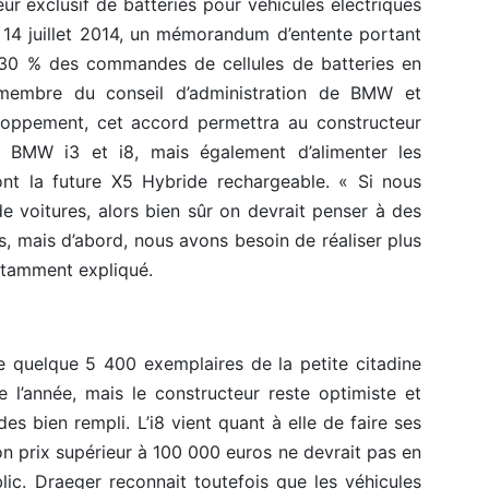
r exclusif de batteries pour véhicules électriques
 14 juillet 2014, un mémorandum d’entente portant
30 % des commandes de cellules de batteries en
 membre du conseil d’administration de BMW et
oppement, cet accord permettra au constructeur
s BMW i3 et i8, mais également d’alimenter les
nt la future X5 Hybride rechargeable. « Si nous
e voitures, alors bien sûr on devrait penser à des
es, mais d’abord, nous avons besoin de réaliser plus
notamment expliqué.
 quelque 5 400 exemplaires de la petite citadine
e l’année, mais le constructeur reste optimiste et
 bien rempli. L’i8 vient quant à elle de faire ses
 prix supérieur à 100 000 euros ne devrait pas en
ic. Draeger reconnait toutefois que les véhicules