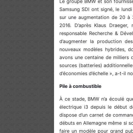
Le groupe BMW et son fournisseu
Samsung SDI ont signé, le lundi
sur une augmentation de 20 à 
2016. D’après Klaus Draeger,
responsable Recherche & Dével
d’augmenter la production de
nouveaux modèles hybrides, do
avons une centaine de milliers d
sources (batteries) additionnell
d’économies d’échelle », a-t-il 
Pile à combustible
À ce stade, BMW n’a écoulé que
électrique i3 depuis le début d
dispose d’un carnet de commandes
débuts en Allemagne même si son
faire un modèle pour grand publ