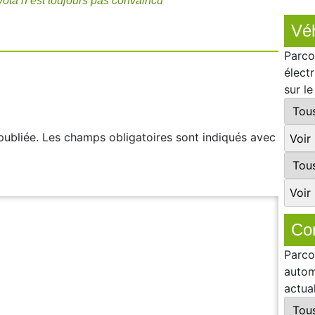
oyota n’est toujours pas convaincu
Véh
Parco
élect
sur l
publiée.
Les champs obligatoires sont indiqués avec
Co
Parco
autom
actua