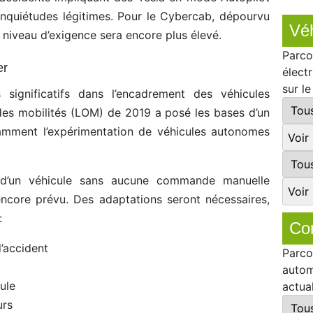
 inquiétudes légitimes. Pour le Cybercab, dépourvu
Véh
niveau d’exigence sera encore plus élevé.
Parco
er
élect
sur l
significatifs dans l’encadrement des véhicules
 des mobilités (LOM) de 2019 a posé les bases d’un
otamment l’expérimentation de véhicules autonomes
 d’un véhicule sans aucune commande manuelle
core prévu. Des adaptations seront nécessaires,
:
Co
’accident
Parco
autom
ule
actua
urs