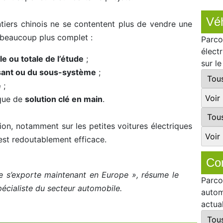
Véh
tiers chinois ne se contentent plus de vendre une
 beaucoup plus complet :
Parco
élect
le ou totale de l’étude
;
sur l
ant ou du sous-système
;
e
;
que de
solution clé en main
.
on, notamment sur les petites voitures électriques
 est redoutablement efficace.
Co
se s’exporte maintenant en Europe », résume le
Parco
écialiste du secteur automobile.
autom
actua