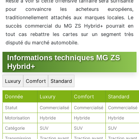
Reste à voir si cette offensive tarifaire sera suffisante
pour convaincre les acheteurs européens,
traditionnellement attachés aux marques locales. Le
succès commercial du MG ZS Hybrid+ pourrait en
tout cas rebattre les cartes sur un segment très
disputé du marché automobile.
Informations techniques MG ZS
Hybrid+
Luxury
Comfort
Standard
Donnée
Luxury
Comfort
Standard
Statut
Commercialisé
Commercialisé
Commercialisé
Motorisation
Hybride
Hybride
Hybride
Catégorie
SUV
SUV
SUV
Transmission
Traction avant
Traction avant
Traction avant