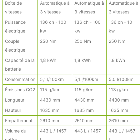
Boîte de
Automatique à
Automatique à
Automatique à
vitesses
3 vitesses
3 vitesses
3 vitesses
Puissance
136 ch - 100
136 ch - 100
136 ch - 10
électrique
kw
kw
kw
Couple
250 Nm
250 Nm
250 Nm
électrique
Capacité de la
1,8 kWh
1,8 kWh
1,8 kWh
batterie
Consommation
5,1 l/100km
5,1 l/100km
5,0 l/100km
Émissions CO2
115 g/km
115 g/km
113 g/km
Longueur
4430 mm
4430 mm
4430 mm
Hauteur
1635 mm
1635 mm
1635 mm
Empattement
2610 mm
2610 mm
2610 mm
Volume du
443 L / 1457
443 L / 1457
443 L / 1457
coffre
L
L
L