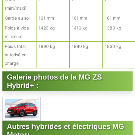
(mini/maxi)
Garde au sol
161 mm
161 mm
161 mm
Poids à vide
1420 kg
1410 kg
1380 kg
minimum
Poids total
1890 kg
1880 kg
1830 kg
autorisé en
charge
Galerie photos de la MG ZS
Hybrid+ :
Autres hybrides et électriques MG
Motor: