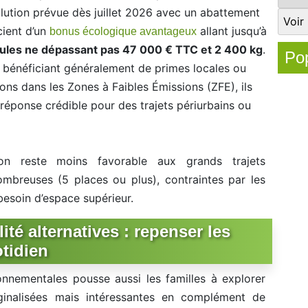
olution prévue dès juillet 2026 avec un abattement
cient d’un
allant jusqu’à
bonus écologique avantageux
cules ne dépassant pas 47 000 € TTC et 2 400 kg
.
Pop
 bénéficiant généralement de primes locales ou
ons dans les Zones à Faibles Émissions (ZFE), ils
réponse crédible pour des trajets périurbains ou
ion reste moins favorable aux grands trajets
ombreuses (5 places ou plus), contraintes par les
 besoin d’espace supérieur.
ité alternatives : repenser les
tidien
onnementales pousse aussi les familles à explorer
rginalisées mais intéressantes en complément de