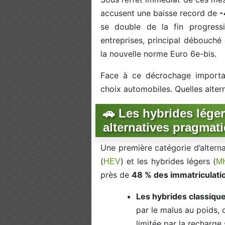
accusent une baisse record de
-
se double de la fin progressi
entreprises, principal débouché
la nouvelle norme Euro 6e-bis.
Face à ce décrochage important
choix automobiles. Quelles altern
🚗 Les hybrides lége
alternatives pragmat
Une première catégorie d’altern
(
) et les hybrides légers (
HEV
M
près de
48 % des immatriculati
Les hybrides classiqu
par le malus au poids,
limitée par la recharge