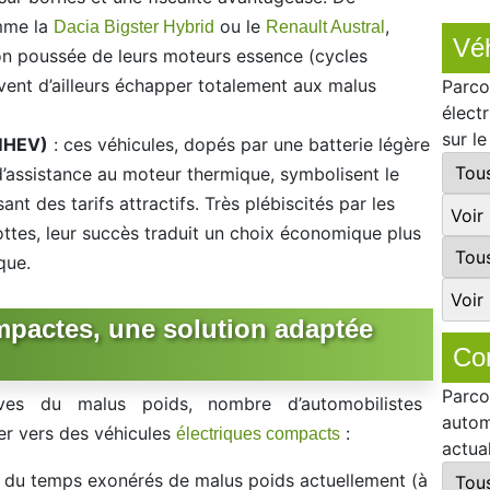
mme la
ou le
,
Dacia Bigster Hybrid
Renault Austral
Véh
on poussée de leurs moteurs essence (cycles
uvent d’ailleurs échapper totalement aux malus
Parco
élect
sur l
MHEV)
: ces véhicules, dopés par une batterie légère
’assistance au moteur thermique, symbolisent le
t des tarifs attractifs. Très plébiscités par les
lottes, leur succès traduit un choix économique plus
que.
ompactes, une solution adaptée
Co
Parco
ives du malus poids, nombre d’automobilistes
autom
er vers des véhicules
:
électriques compacts
actua
 du temps exonérés de malus poids actuellement (à