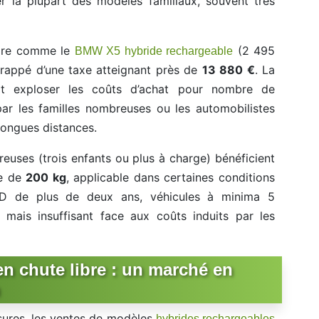
er la plupart des modèles familiaux, souvent très
aire comme le
(2 495
BMW X5 hybride rechargeable
frappé d’une taxe atteignant près de
13 880 €
. La
 fait exploser les coûts d’achat pour nombre de
par les familles nombreuses ou les automobilistes
ongues distances.
euses (trois enfants ou plus à charge) bénéficient
re de
200 kg
, applicable dans certaines conditions
LD de plus de deux ans, véhicules à minima 5
 mais insuffisant face aux coûts induits par les
n chute libre : un marché en
sures, les ventes de modèles
hybrides rechargeables