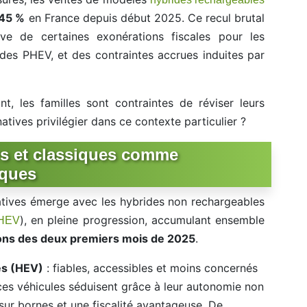
45 %
en France depuis début 2025. Ce recul brutal
ve de certaines exonérations fiscales pour les
 des PHEV, et des contraintes accrues induites par
, les familles sont contraintes de réviser leurs
atives privilégier dans ce contexte particulier ?
rs et classiques comme
iques
atives émerge avec les hybrides non rechargeables
), en pleine progression, accumulant ensemble
HEV
ons des deux premiers mois de 2025
.
es (HEV)
: fiables, accessibles et moins concernés
 ces véhicules séduisent grâce à leur autonomie non
 sur bornes et une fiscalité avantageuse. De