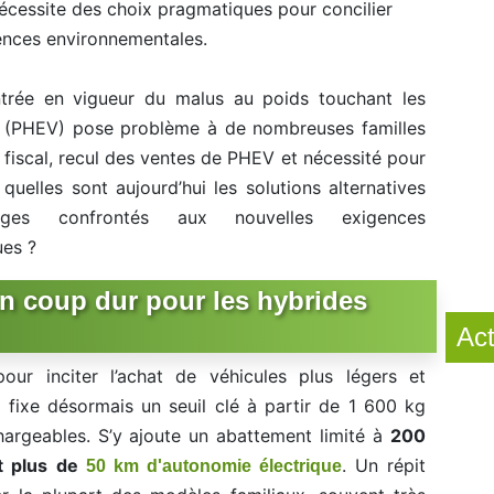
 nécessite des choix pragmatiques pour concilier
gences environnementales.
entrée en vigueur du malus au poids touchant les
(PHEV) pose problème à de nombreuses familles
 fiscal, recul des ventes de PHEV et nécessité pour
 quelles sont aujourd’hui les solutions alternatives
ges confrontés aux nouvelles exigences
es ?
un coup dur pour les hybrides
Act
our inciter l’achat de véhicules plus légers et
 fixe désormais un seuil clé à partir de 1 600 kg
hargeables. S’y ajoute un abattement limité à
200
nt plus de
. Un répit
50 km d'autonomie électrique