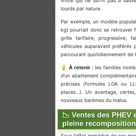
limité qui ne suffit pas à sauv
lourds par nature.
Par exemple, un modèle popul
kg) pourrait donc se retrouver 
grille tarifaire, progressive,
véhicules auparavant préférés 
parcourant quotidiennement de l
💡
À retenir :
les familles nombr
d’un abattement complémentai
précises (formules LOA ou L
places…). Un avantage, certes,
nouveaux barèmes du malus.
📉 Ventes des PHEV e
pleine recomposition
Sous l’effet immédiat de ces me