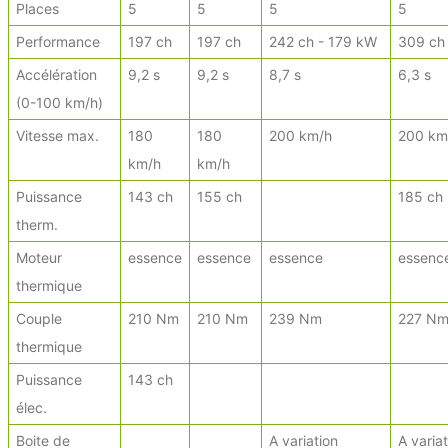
Places
5
5
5
5
Performance
197 ch
197 ch
242 ch - 179 kW
309 ch
Accélération
9,2 s
9,2 s
8,7 s
6,3 s
(0-100 km/h)
Vitesse max.
180
180
200 km/h
200 km
km/h
km/h
Puissance
143 ch
155 ch
185 ch
therm.
Moteur
essence
essence
essence
essenc
thermique
Couple
210 Nm
210 Nm
239 Nm
227 N
thermique
Puissance
143 ch
élec.
Boite de
A variation
A varia