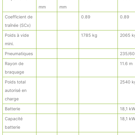
mm
mm
Coefficient de
0.89
0.89
traînée (SCx)
Poids à vide
1785 kg
2065 k
mini.
Pneumatiques
235/60
Rayon de
11.6 m
braquage
Poids total
2540 k
autorisé en
charge
Batterie
18,1 k
Capacité
18,1 k
batterie