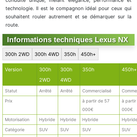
conduite unique, mêlant élégance, performance et
technologie. Il est le compagnon idéal pour ceux qui
souhaitent rouler autrement et se démarquer sur la
route.
Informations techniques Lexus NX
300h 2WD
300h 4WD
350h
450h+
Version
300h
300h
350h
450h+
2WD
4WD
Statut
Arrêté
Arrêté
Commercialisé
Commer
Prix
à partir de 57
à parti
000€
000€
Motorisation
Hybride
Hybride
Hybride
Hybrid
Catégorie
SUV
SUV
SUV
SUV