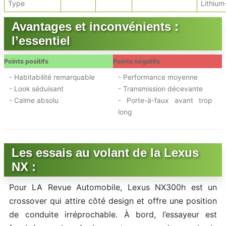
Type
Lithium
Avantages et inconvénients :
l’essentiel
Points positifs
Points négatifs
- Habitabilité remarquable
- Performance moyenne
- Look séduisant
- Transmission décevante
- Calme absolu
- Porte-à-faux avant trop
long
Les essais au volant de la Lexus
NX :
Pour LA Revue Automobile, Lexus NX300h est un
crossover qui attire côté design et offre une position
de conduite irréprochable. À bord, l’essayeur est