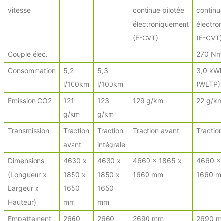
vitesse
continue pilotée
continu
électroniquement
électro
(E-CVT)
(E-CVT
Couple élec.
270 N
Consommation
5,2
5,3
3,0 kW
l/100km
l/100km
(WLTP)
Emission CO2
121
123
129 g/km
22 g/k
g/km
g/km
Transmission
Traction
Traction
Traction avant
Tractio
avant
intégrale
Dimensions
4630 x
4630 x
4660 x 1865 x
4660 x
(Longueur x
1850 x
1850 x
1660 mm
1660 
Largeur x
1650
1650
Hauteur)
mm
mm
Empattement
2660
2660
2690 mm
2690 