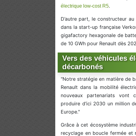
.
électrique low-cost R5
D’autre part, le constructeur au
dans la start-up française Verko
gigafactory hexagonale de batte
de 10 GWh pour Renault dès 2026
Vers des véhicules él
décarbonés
"Notre stratégie en matière de b
Renault dans la mobilité élect
nouveaux partenariats vont c
produire d’ici 2030 un million d
Europe."
Grâce à cet écosystème industrie
recyclage en boucle fermée et r