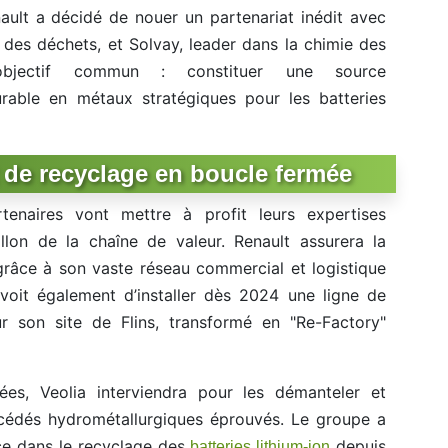
ault a décidé de nouer un partenariat inédit avec
t des déchets, et Solvay, leader dans la chimie des
objectif commun : constituer une source
rable en métaux stratégiques pour les batteries
de recyclage en boucle fermée
rtenaires vont mettre à profit leurs expertises
lon de la chaîne de valeur. Renault assurera la
grâce à son vaste réseau commercial et logistique
voit également d’installer dès 2024 une ligne de
r son site de Flins, transformé en "Re-Factory"
ées, Veolia interviendra pour les démanteler et
océdés hydrométallurgiques éprouvés. Le groupe a
ce dans le recyclage des
depuis
batteries lithium-ion