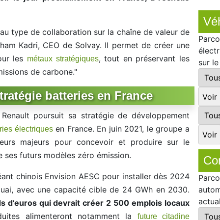
Véh
au type de collaboration sur la chaîne de valeur de
Parco
 Ilham Kadri, CEO de Solvay. Il permet de créer une
élect
our les
, tout en préservant les
métaux stratégiques
sur l
missions de carbone."
tratégie batteries en France
, Renault poursuit sa stratégie de développement
en France. En juin 2021, le groupe a
ries électriques
eurs majeurs pour concevoir et produire sur le
 de ses futurs modèles zéro émission.
Co
géant chinois Envision AESC pour installer dès 2024
Parco
autom
uai, avec une capacité cible de 24 GWh en 2030.
actua
ds d’euros qui devrait créer 2 500 emplois locaux
duites alimenteront notamment la
future citadine