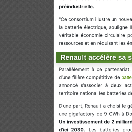
préindustrielle.
"Ce consortium illustre un nouve
la batterie électrique, souligne
véritable économie circulaire p
ressources et en réduisant les é
Renault accélère sa s
Parallèlement à ce partenariat
d’une filière compétitive de
batte
annoncé s’associer à deux act
territoire national les batteries
D’une part, Renault a choisi le 
une gigafactory de 9 GWh à Do
Un investissement de 2 milliar
d’ici 2030.
Les batteries pro