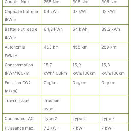
Couple (Nm)
255 Nm
395 Nm
395 Nm
Capacité batterie
68 kWh
67 kWh
42 kWh
(kWh)
Batterie utilisable
64,8 kWh
64 kWh
39,2 kWh
(kWh)
Autonomie
463 km
455 km
289 km
(WLTP)
Consommation
15,7
15,9
15,3
(kWh/100km)
kWh/100km
kWh/100km
kWh/100km
Emission CO2
0 g/km
0 g/km
0 g/km
(g/km)
Transmission
Traction
avant
Connecteur AC
Type 2
Type 2
Type 2
Puissance max.
7,2 kW -
7 kW -
7 kW -