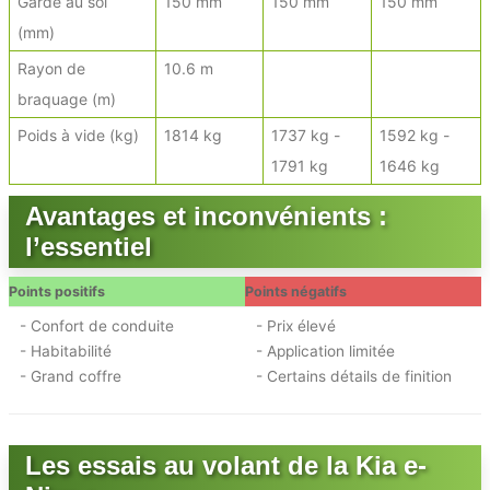
Garde au sol
150 mm
150 mm
150 mm
(mm)
Rayon de
10.6 m
braquage (m)
Poids à vide (kg)
1814 kg
1737 kg -
1592 kg -
1791 kg
1646 kg
Avantages et inconvénients :
l’essentiel
Points positifs
Points négatifs
- Confort de conduite
- Prix élevé
- Habitabilité
- Application limitée
- Grand coffre
- Certains détails de finition
Les essais au volant de la Kia e-