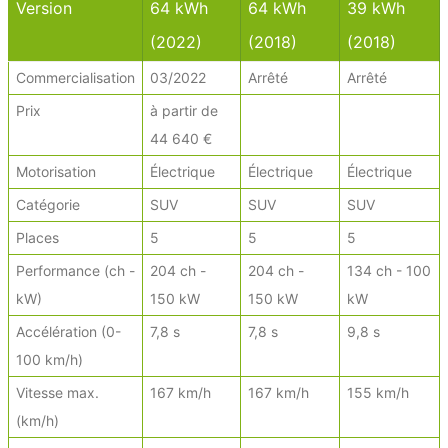
Version
64 kWh
64 kWh
39 kWh
(2022)
(2018)
(2018)
Commercialisation
03/2022
Arrêté
Arrêté
Prix
à partir de
44 640 €
Motorisation
Électrique
Électrique
Électrique
Catégorie
SUV
SUV
SUV
Places
5
5
5
Performance (ch -
204 ch -
204 ch -
134 ch - 100
kW)
150 kW
150 kW
kW
Accélération (0-
7,8 s
7,8 s
9,8 s
100 km/h)
Vitesse max.
167 km/h
167 km/h
155 km/h
(km/h)