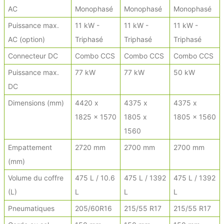
AC
Monophasé
Monophasé
Monophasé
Puissance max.
11 kW -
11 kW -
11 kW -
AC (option)
Triphasé
Triphasé
Triphasé
Connecteur DC
Combo CCS
Combo CCS
Combo CCS
Puissance max.
77 kW
77 kW
50 kW
DC
Dimensions (mm)
4420 x
4375 x
4375 x
1825 x 1570
1805 x
1805 x 1560
1560
Empattement
2720 mm
2700 mm
2700 mm
(mm)
Volume du coffre
475 L / 10.6
475 L / 1392
475 L / 1392
(L)
L
L
L
Pneumatiques
205/60R16
215/55 R17
215/55 R17