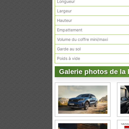
Longueur
Largeur
Hauteur
Empattement
Volume du coffre mini/maxi
Garde au sol
Poids à vide
Galerie photos de la 