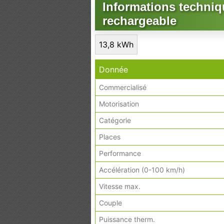
Informations techniq
rechargeable
13,8 kWh
Donnée
Commercialisé
Motorisation
Catégorie
Places
Performance
Accélération (0-100 km/h)
Vitesse max.
Couple
Puissance therm.