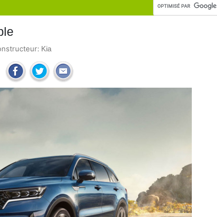
ble
onstructeur:
Kia