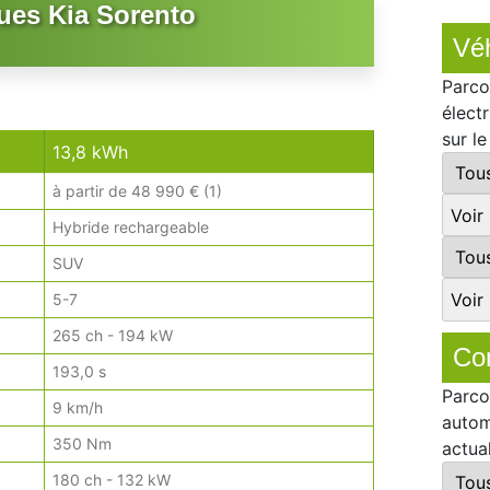
ues Kia Sorento
Véh
Parco
élect
sur l
13,8 kWh
à partir de 48 990 € (1)
Hybride rechargeable
SUV
5-7
265 ch - 194 kW
Co
193,0 s
Parco
9 km/h
autom
350 Nm
actua
180 ch - 132 kW